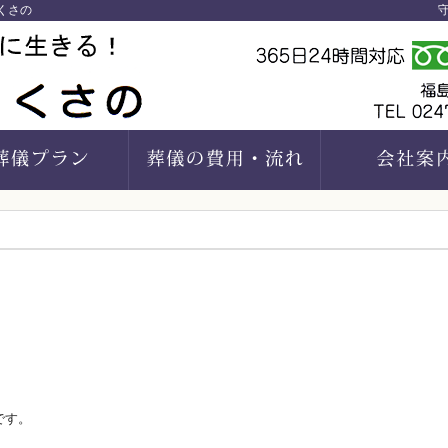
くさの
守
です。