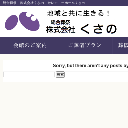
総合葬祭 株式会社くさの セレモニーホールくさの
Sorry, but there aren't any posts b
検
索: